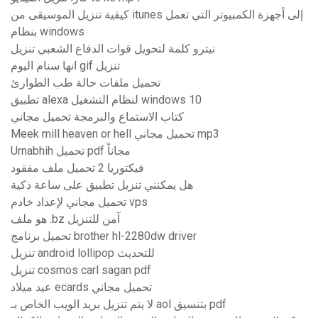
كيفية تنزيل الموسيقى من itunes إلى أجهزة الكمبيوتر التي تعمل
بنظام windows
نيترو كلمة لتحويل قوات الدفاع الشعبي تنزيل
انها سنام اليوم gif تنزيل
تحميل ملفات حالة طب الطوارئ
تطبيق alexa لنظام التشغيل windows 10
كتاب الاستماع والبرمجة تحميل مجاني
Meek mill heaven or hell تحميل مجاني mp3
Urnabhih تحميل pdf مجاناً
فيكتوريا 2 تحميل ملف مفقود
هل يمكنني تنزيل تطبيق على ساعة ذكية
تحميل مجاني لإعداد خادم vps
هو ملف .bz آمن للتنزيل
تحميل برنامج brother hl-2280dw driver
تنزيل android lollipop للتحديث
تنزيل cosmos carl sagan pdf
عيد ميلاد ecards تحميل مجاني
لا يتم تنزيل بريد الويب الخاص بـ aol بتنسيق pdf