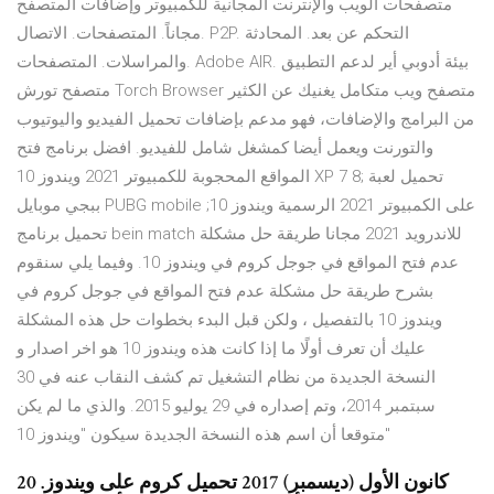
متصفحات الويب والإنترنت المجانية للكمبيوتر وإضافات المتصفح
مجاناً. المتصفحات. الاتصال. P2P. التحكم عن بعد. المحادثة
والمراسلات. المتصفحات. Adobe AIR. بيئة أدوبي أير لدعم التطبيق
متصفح تورش Torch Browser متصفح ويب متكامل يغنيك عن الكثير
من البرامج والإضافات، فهو مدعم بإضافات تحميل الفيديو واليوتيوب
والتورنت ويعمل أيضا كمشغل شامل للفيديو. افضل برنامج فتح
المواقع المحجوبة للكمبيوتر 2021 ويندوز 10 XP 7 8; تحميل لعبة
ببجي موبايل PUBG mobile على الكمبيوتر 2021 الرسمية ويندوز 10;
تحميل برنامج bein match للاندرويد 2021 مجانا طريقة حل مشكلة
عدم فتح المواقع في جوجل كروم في ويندوز 10. وفيما يلي سنقوم
بشرح طريقة حل مشكلة عدم فتح المواقع في جوجل كروم في
ويندوز 10 بالتفصيل ، ولكن قبل البدء بخطوات حل هذه المشكلة
عليك أن تعرف أولًا ما إذا كانت هذه ويندوز 10 هو اخر اصدار و
النسخة الجديدة من نظام التشغيل تم كشف النقاب عنه في 30
سبتمبر 2014، وتم إصداره في 29 يوليو 2015. والذي ما لم يكن
متوقعا أن اسم هذه النسخة الجديدة سيكون "ويندوز 10"
20 كانون الأول (ديسمبر) 2017 تحميل كروم على ويندوز.