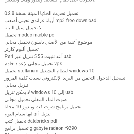
الانترنت على نظام التشغيل ويندوز وماك ولينكس.
تحميل تحديث الخلايا الميتة نسخة 0.2.8
أريانا غراندي تحبني أصعب mp3 free download
لا تحميل سيل الليلة
تحميل modoo marble pc
موضوع أغنية من الأصلي بابيلون تحميل مجاني
تحميل ألبوم كارتر
Ps4 أعد تثبيت 5.55 تنزيل عبر usb
تحميل مجاني لإعداد خادم vps
تحميل stellarium لنظام التشغيل windows 10
تسجيل الدخول التحقق من البريد الإلكتروني نسيت كلمة المرور
تنزيل مجاني
لا يمكن تنزيل windows 10 إلى usb
صوت الماء المغلي تحميل مجاني
تحميل برنامج شوت كت ويندوز 10 مجانا
انها سنام اليوم gif تنزيل
تحميل كتب databricks pdf
تحميل برامج gigabyte radeon r9290