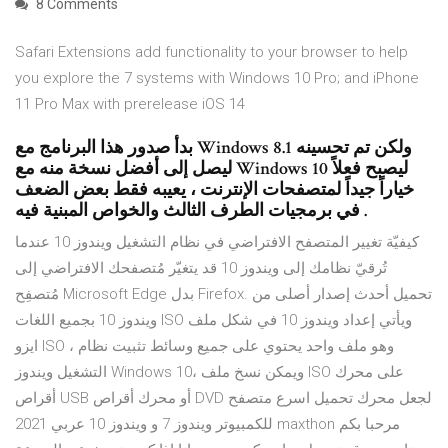
8 Comments
Safari Extensions add functionality to your browser to help
you explore the 7 systems with Windows 10 Pro; and iPhone
11 Pro Max with prerelease iOS 14
بدأ صدور هذا البرنامج مع Windows 8.1 ولكن تم تحسينه
ليصل إلى أفضل نسخة منه مع Windows 10 ليصبح فعلاً
خياراً جيداً لمتصفحات الإنترنت ، يعيبه فقط بعض الضعف
في برمجيات الطرف الثالث والخواص المبنية فيه .
كيفيّة تغيير المتصفح الافتراضي في نظام التشغيل ويندوز 10 عندما
تُرقيّ نظامك إلى ويندوز 10 قد يتغيّر مُتصفحك الافتراضي إلى
مُتصفِح Microsoft Edge بدل Firefox. تحميل أحدث إصدار أصلى من
ويندوز 10 بجميع اللغات ISO ويأتي إعداد ويندوز 10 في شكل ملف
ايزو ISO ، وهو ملف واحد يحتوي على جميع وسائط تثبيت نظام
التشغيل ويندوز Windows 10، ويمكن نسخ ملف ISO على محرك
أقراص USB أو محرك أقراص DVD لجعل محرك تحميل اسرع متصفح
للكمبيوتر ويندوز 7 و ويندوز 10 عربي 2021 maxthon مرحبا بكم