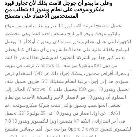
وعلى ما يبدو أن جوجل قامت بذلك لأن تجاوز قيود
مايكروسوفت على نظام ويندوز 10 يتطلب من
المستخدمين الاعتماد على متصفح
تحميل متصفح انترنت اكسبلورر 10 عبر روابط مباشرة من موقع
مايكروسوفت يتوفر البرنامج بنسخة واحدة فقط وهي مخصصة
للاجهزة التي تعمل بنظام ويندوز سواء كان ويندوز 7 أو 8 أو 10 ويعمل
البرنامج بكفائة عالية علي هذه الأنظمة وبدون أي مشاكل كما يحظي
بدعم كبير جداً من الشركة المطورة له ويشمل هذا الدعم إذا كنت
ترغب في تثبيت Windows 10 مباشرةً من ملف ISO من دون
استخدام قرص DVD أو محرك أقراص محمول، يمكنك إجراء ذلك عن
طريق تحميل ملف ISO. سيؤدي هذا إلى إجراء ترقية لنظام تشغيلك
الحالي إلى Windows 10. لتحميل ملف ISO: تحميل ويندوز 10 ، من
المعلوم أن ويندوز 10 هو الاصدار الأخير والنسخة الأحدث من نظام
تشغيل الحواسيب ويندوز، والتي تنتجه شركة ميكروسوفت ، تم
الاعلان عن أول اصدار من ويندوز 10 في 29 يوليو 2015. تحميل
متصفح اوبرا للكمبيوتر ويندوز 10 8 7 XP في آخر اصداراته ، اليكم
مراجعة حول أهم خصائص متصفح Opera Browser للكمبيوتر لتصفح