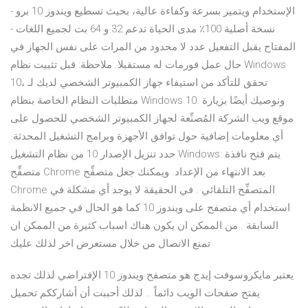
الإستخدام ويتميز بسرعة وكفاءة عالية، بحيث تسطيع ويندوز 10 برو -
نسخة أصلية 100٪ مدى الحياة تدعم 32 و 64 بت لجميع اللغات -
المفتاح يقبل التفعيل عدد لا محدود من المرات على نفس الجهاز في
حال عمل فورمات له مستقبلا. ملاحظة: قبل تثبيت نظام Windows
10، تحقق للتأكد من استيفاء جهاز الكمبيوتر الشخصي لديك لـ
متطلبات النظام الخاصة بنظام Windows 10. ونوصيك أيضًا بزيارة
موقع ويب الشركة المُصنِّعة لجهاز الكمبيوتر الشخصي للحصول على
أي معلومات إضافية حول توافق الأجهزة وبرامج التشغيل المحدثة.
حدد تنزيل الإصدار 10 من نظام التشغيل Windows: يتم فتح نافذة
متصفِّح Chrome بعد الانتهاء من الإعداد. ويمكنك جعل متصفِّح
Chrome المتصفِّح التلقائي . في الحقيقة لا يوجد أي مشكلة في
استخدام أي متصفح على ويندوز 10 كما هو الحال في جميع الانظمة
السابقة . من الممكن ان يكون هناك اسباب كثيرة من الممكن ان
تمنع الاتصال من خلال مستعرض اخر لذلك عليك
يعتبر مايكروسوفت إيدج هو متصفح ويندوز 10 الإفتراضي لذلك تجده
يفتح صفحات الويب دائماً .. لذلك أحببت أن أشارككم تحميل