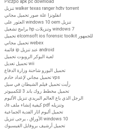
Piczpo apk pc download
تنزيل walker texas ranger hdtv torrent
انفلونزا علة صور تحميل مجاني
العثور على windows 10 oem تنزيل
برامج تشغيل hp وتنزيلات windows 7
تحميل elcomsoft ios forensic toolkit للجمهور
تحميل مجاني webex
قائمة ip عند تنزيل android
لعبة البوكر الروبوت تحميل
تحميل تعديل wii
تحميل اليورو شاحنة وزارة الدفاع
تحميل مجاني لإعداد خادم vps
رأيت تحميل فيلم الشيطان في سيل
تحميل مخطط روك باند 3 للكمبيوتر
الرجل الذي باع العالم البريدي تنزيل الألبوم
Js كيفية إنشاء ملف pdf وتنزيله
تحميل ألبوم اثار الفدية الجماعية
الأوراق ، يرجى تنزيل windows 10
تحميل أرشيف بروفايل الفيسبوك