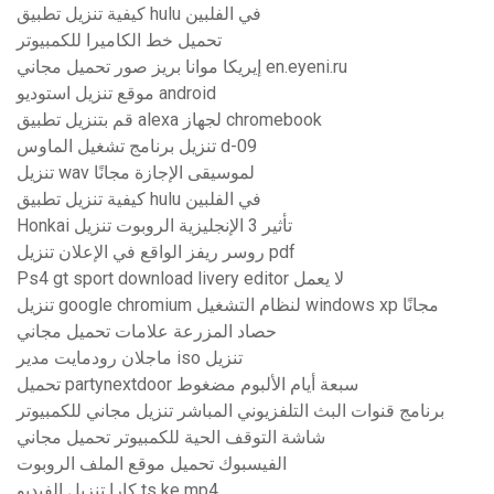
كيفية تنزيل تطبيق hulu في الفلبين
تحميل خط الكاميرا للكمبيوتر
إيريكا موانا بريز صور تحميل مجاني en.eyeni.ru
موقع تنزيل استوديو android
قم بتنزيل تطبيق alexa لجهاز chromebook
تنزيل برنامج تشغيل الماوس d-09
تنزيل wav لموسيقى الإجازة مجانًا
كيفية تنزيل تطبيق hulu في الفلبين
Honkai تأثير 3 الإنجليزية الروبوت تنزيل
روسر ريفز الواقع في الإعلان تنزيل pdf
Ps4 gt sport download livery editor لا يعمل
تنزيل google chromium لنظام التشغيل windows xp مجانًا
حصاد المزرعة علامات تحميل مجاني
ماجلان رودمايت مدير iso تنزيل
تحميل partynextdoor سبعة أيام الألبوم مضغوط
برنامج قنوات البث التلفزيوني المباشر تنزيل مجاني للكمبيوتر
شاشة التوقف الحية للكمبيوتر تحميل مجاني
الفيسبوك تحميل موقع الملف الروبوت
كارا تنزيل الفيديو ts ke mp4