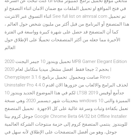
متابعي موقع تحميل برامج كمبيوتر مجانا اذا كنت تبحث عن السرعة
في فتح المواقع او تحميل الملفات مع ضمان الامان اثناء التصفح او
اثناء التسوق عبر الانترنت See full list on almrsal.com تم تحميل
هذا المتصفح أو البرنامج من قبل أكثر من مليون شخص حول العالم ،
كما أن المتصفح قد حصل على شهرة كبيرة وواسعة في الفترة
الأخيرة مما جعله من أكثر المتصفحات تحميلًا على الإطلاق حول
العالم
تحميل ويندوز 10 جيمر اليجنت 2020 MPB Gamer Elegant Edition
بحجم 2 جيجا فقط. افضل مشغل ميديا متكامل لعام 2020 |
Cherryplayer 3.1.6 صامت ومحمول. تحميل برنامج Revo
Uninstaller Pro 4.4.0 لحذف البرامج والالعاب من جزورها الان اقدم
لكم في هذا الموضوع الجديد ويندوز 10 LTSB جداًمع أوفيس 2019
بتحديثات شهر ديسمبر 2020 وهي نسخة windows 10 المميزة والتى
تعمل بكفاءة وثبات وسرعة عالية على كل الاجهزة . تحميل المتصفح
جوجل كروم بيتا Google Chrome Beta 64/32 bit Offline Installer
للويندوز. ينتمي المتصفح كروم إلى حزمة منتوجات الشركة العالمية
جوجل، وهو من أفضل المتصفحات على الإطلاق لأنه سهل في