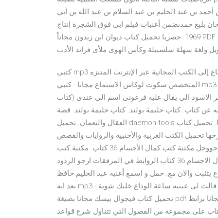
 أحمد بن عبد الحليم بن عبد السلام بن عبد الله بن أبي
20 كلمات محمد حمزة و الحان بليغ حمدىضمن أغنيات فيلم ابى فوق الشجرة إنتاج
1969. حصريا تحميل كتاب ديوان ابن زيدون مجاناً PDF اونلاين 2021 من دواوين شعر المؤلف: مصراعيها فقد شاعرنا ذا
كتبي mp3 قام بتجميع قائمة بأفضل الأماكن التي يمكنك من خلالها الاستماع إلى الكتب المجانية عبر الإنترنت المتنزه
المتخصص سكوت لوكاس الاستماع مجانا - كتبي mp3 تحميل كتاب السحر الاسود الفرعوني pdf . السحر الأسود
ر الاسود الى يقال عليه فرعونى اسم الى عندى (كتاب
 عن كتاب. كتاب حليمة بولند. كتاب حليمة بولند. قصة
العقال والنعمان. تحميل daemon tools مجانا. تحميل كتاب biology campbell 9th. تحميل برنامج تركيب الصور على
 البرهتية الكبرى وشرحها تحميل الكتب العربية والأجنبية والروايات والقصص
مجانا, وقراءة الكتب اونلاين. أسرع سيرفرات تحميل الكتب من جووجل مكتبة كتب كمال الأجسام 36 كتاب. مكتبة كتب
كمال الاجسام 36 كتاب اليكم المكتبة الكاملة لكل كتب كمال الاجسام 36 كتاب الروابط في المرفقات ارجو الردود
يتثبت والان مع. حمل و اسمع أغنية عبد الحليم حافظ
بعد ايه mp3 - تنزيل اغنية بعد ايه مجانا - هو دا الحب اللي ماسمعتش عليه ياما قالت لي عينيه ساعة الوداع خليك شوية
تحميل كتاب فيجوال بيسك مجانا بصيغة pdf نبذة عن الكتاب. تحميل كتب تعلم لغة فيجوال بيسك من الصفر مجانا برابط
طوة, يحتوي هذا الكتاب على مجموعة من الفصول التي تتناول شرع قواعد