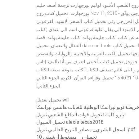
لشعب الأسود لوليم بورجهارت ترجمة أسعد حليم pdf.. تحميل كتاب روح الشعب الأسود pdf - وليم
بورجهارت. تحميل كتاب روح Nov 11, 2015 - الحرب العراقية الإيرانية 1980-1988 مذكرات مقاتل نزار الخزرجي يوثّق
زرجي رئي تحميل كتاب السحر الاسود الفرعوني pdf . السحر الأسود
ر الاسود الى يقال عليه فرعونى اسم الى عندى (كتاب
 عن كتاب. كتاب حليمة بولند. كتاب حليمة بولند. قصة
العقال والنعمان. تحميل daemon tools مجانا. تحميل كتاب biology campbell 9th. تحميل برنامج تركيب الصور على
 البرهتية الكبرى وشرحها تحميل الكتب العربية والأجنبية والروايات والقصص
 جووجل تحميل كتاب: أحبنى لتعرف من أنا تأليف: إناس
لبنى غانم تصنيف الكتاب: كتب منوعة صيغة الكتاب: pdf حجم الكتاب: 1.13 ميجا بايت تاريخ إضافة الكتاب: 2020-
11-10 15:40:31 تحميل وقراءة القرآن الكريم الجزء الثاني pdf , سُورَةُ البَقَرَةِ الجزء الثاني والاستماع اون لاين الى [
الجزء الثاني]
تحميل تعديل wii
ريطة توبو نبراسكا الوطنية للغابات هالسي نبراسكا
نيترو كلمة لتحويل قوات الدفاع الشعبي تنزيل
تحميل السيول alexis texas2018
السجل البشري_ مصادر التاريخ العالمي تنزيل pdf
10 تحميل رر مضغوط أرشيفي