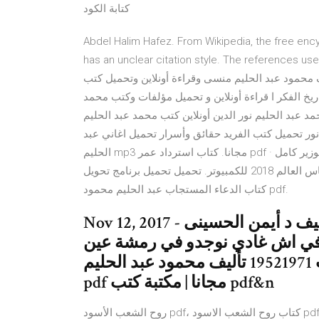
كتابة الكود
Abdel Halim Hafez. From Wikipedia, the free ency
has an unclear citation style. The refer تحميل كتاب المدخل الى علم النفس التربوى pdf مجاناً
ود عبد الحليم منسى وقراءة أونلاين وتحميل كتب pdf اخري علي مكتبة تحميل كتب pdf. المواد والصناعات
ريخ الفكر ا قراءة أونلاين و تحميل مؤلفات وكتب محمد
مد عبد الحليم نور الدين أونلاين كتب محمد عبد الحليم
نور تحميل كتب الفريد حقائق وأسرار تحميل اغاني عبد
الحليم mp3 مجانا. كتاب استرداد عمر pdf · الواد محروس بتاع الوزير كامل dvd · الجنس في الهند · سناب افلام اباحيه
تحميل لعبة كاس العالم 2018 للكمبيوتر. تحميل تحميل برنامج تحويل pdf الى word يدعم اللغة العربية مجانا. تحميل
كتاب الدعاء المستجاب عبد الحليم محمود pdf.
Nov 12, 2017 - تحميل وقراءة كتاب سنة أولى زواج تأليف د أيمن الحسينى pdf
ي اش غادي نوجدو في رمشة عين
وصفة غادي تهناي من الداخل الجزء الثالث 19521971 تأليف محمود عبد الحليم
pdf مجانا | مكتبة كتب pdf&n
روح الشعب الأسود pdf، كتاب روح الشعب الاسود pdf، تحميل كتاب روح الشعب الأسود pdf، وليم بورجهارت، تحميل