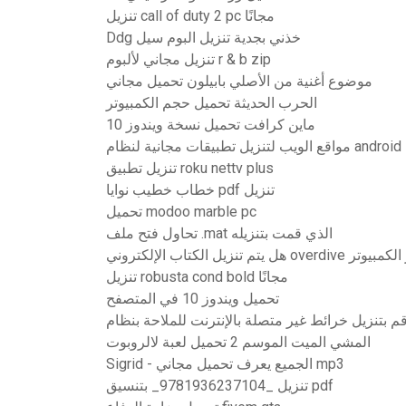
تنزيل call of duty 2 pc مجانًا
Ddg خذني بجدية تنزيل البوم سيل
تنزيل مجاني لألبوم r & b zip
موضوع أغنية من الأصلي بابيلون تحميل مجاني
الحرب الحديثة تحميل حجم الكمبيوتر
ماين كرافت تحميل نسخة ويندوز 10
مواقع الويب لتنزيل تطبيقات مجانية لنظام android
تنزيل تطبيق roku nettv plus
خطاب خطيب نوايا pdf تنزيل
تحميل modoo marble pc
تحاول فتح ملف .mat الذي قمت بتنزيله
ي overdive على جهاز الكمبيوتر
تنزيل robusta cond bold مجانًا
تحميل ويندوز 10 في المتصفح
المشي الميت الموسم 2 تحميل لعبة لالروبوت
Sigrid - الجميع يعرف تحميل مجاني mp3
تنزيل _9781936237104_ بتنسيق pdf