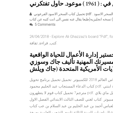
تحميل كتاب السحر الاسود الفرعوني pdf . السحر الأسود الفرعوني , كتاب مليئ بالطلاسم عندى كتاب شبيه لـ كتاب السحر الاسود
5 Comments
24/04/2018 - Explore Ali Ghazzaz's board "Pdf", 
كتب, قراءة, ثقافة.
ة الأعمال للحياة الواقعية pdf نبذة عن دليلك الخالى
مسيرتك المهنية تأليف جاك وسوزي
ايات الأمريكية المتحدة (جاك ويلش
تحميل لعبة كاس العالم 2018 للكمبيوتر. تحميل تحميل برنامج تحويل pdf الى word يدعم اللغة العربية مجانا. تحميل
كتاب الدعاء المستجاب عبد الحليم محمود pdf. رواية احببت مربية ابنتي pdf. كتاب جودة الحياة pdf. فيلم magi 2016
مترجم? تحميل كتاب قوم لا يتطهرون pdf. تحميل برنامج استرجاع الملفات المحذوفة من الهاتف مجانا. تحميل ماي بلاي
اب لغتي للصف الثالث الابتدائي الفصل الاول pdf. تحميل برنامج imovie للويندوز مجانا. لعبة
ن أبو العباس أحمد بن عبد الحليم بن عبد السلام بن عب كتاب
الرياضيات للسنة الثالثة ثانوي للشعب العلمية بصيغة pdf. تحميل كتاب nclex مجانا. تحميل لعبة كاس العالم 2018