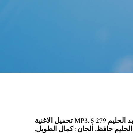
تحميل الاغنية MP3. 5 279 زائر. [ سمعوها اكثر من 38986 مرة ] عبد الحليم
لحليم حافظ. ألحان : كمال الطويل.