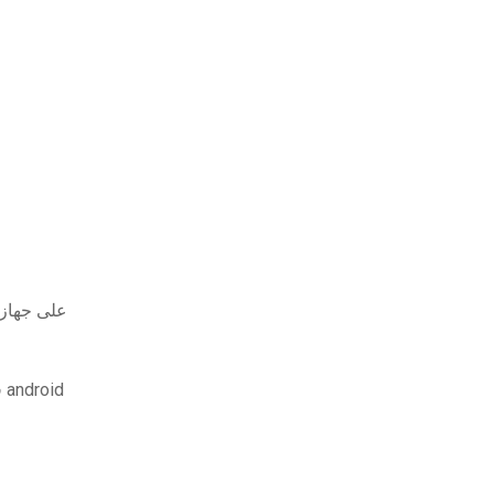
هل يتم تنزيل الكتاب الإلكترون
قم بتنزيل خرائط غير متصلة بالإنترنت للملاحة بنظام android