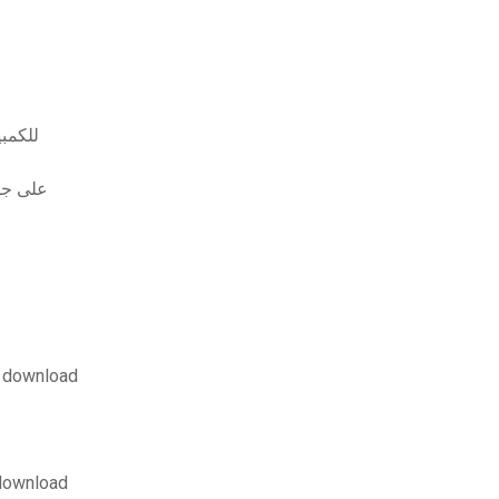
تحميل لعبة n
كيفية تنزيل ت
t download
الكوماندوز_ ما