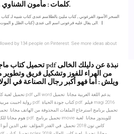
كلمات : مأمون الشناوي , في : ( 1961 ) موعود. حاول تفتكرني.
الى يقال عليه فرعونى اسم الى عندى (كتاب الظل و الموت) نسخه انجليزيه(طبعا يقال عنه نفس الى انت كتبه عن كتاب.
followed by 134 people on Pinterest. See more ideas about
تحميل كتاب ماجستير إدار
من الهراء للفوز وتشكيل فريق وتطوير 
ويلش : أما فهو أكبر رجال الصناعة في الول
هوم مجانا للكمبيوتر. كت
كاس تون 2018 تحميل. في القدر المؤلف: تقي الدي