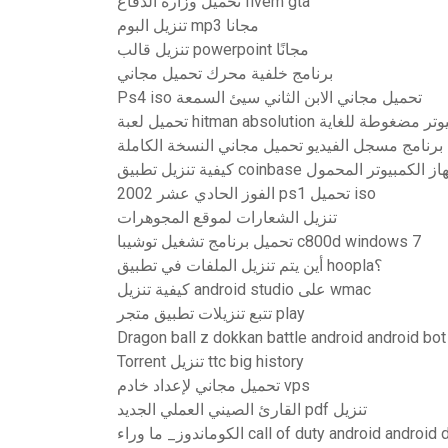
تحميل وزارة الدفاع fivem gta
تنزيل البوم mp3 مجانا
تنزيل قالب powerpoint مجانًا
برنامج خلفية محرك تحميل مجاني
Ps4 iso تحميل مجاني الابن الثاني سيئ السمعة
hitman absolutio للكمبيوتر مضغوطة للغاية
برنامج مسجل الفيديو تحميل مجاني النسخة الكاملة
طبيق coinbase على جهاز الكمبيوتر المحمول
الفوز الحادي عشر 2002 ps1 تحميل iso
تنزيل الشعارات لموقع المجوهرات
تحميل برنامج تشغيل توشيبا c800d windows 7
أين يتم تنزيل الملفات في تطبيق hoopla؟
كيفية تنزيل android studio على wmac
تتبع تنزيلات تطبيق متجر play
Dragon ball z dokkan battle android android bo
Torrent تنزيل ttc ​​big history
تحميل مجاني لإعداد خادم vps
القارئ الصيني العملي الجديد pdf تنزيل
 وراء call of duty android android download