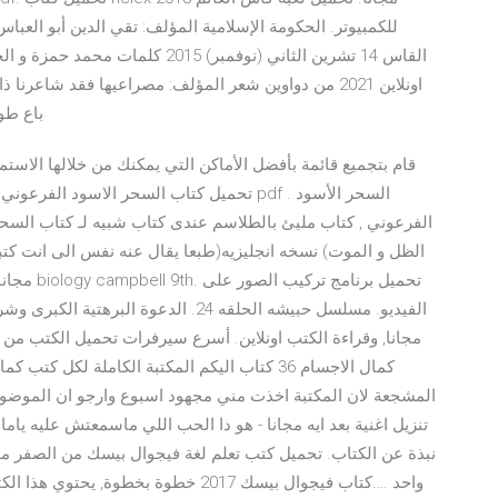
للكمبيوتر. الحكومة الإسلامية المؤلف: تقي الدين أبو العباس
القاس 14 تشرين الثاني (نوفمبر) 15
باع طويل ولغة سهلة سلسبيلة وكأس الهوى ملأى فرائد الأدب
الفرعوني , كتاب مليئ بالطلاسم عندى كتاب شبيه لـ كتاب السح
الظل و الموت) نسخه انجليزيه(طبعا يقال عنه نفس الى انت كتبه
الفيديو. مسلسل حبيشه الحلقه 24. الدعوة
المشجعة لان المكتبة اخذت مني مجهود اسبوع وارجو ان الموضوع 
واحد ….كتاب فيجوال بيسك 2017 خطوة بخ