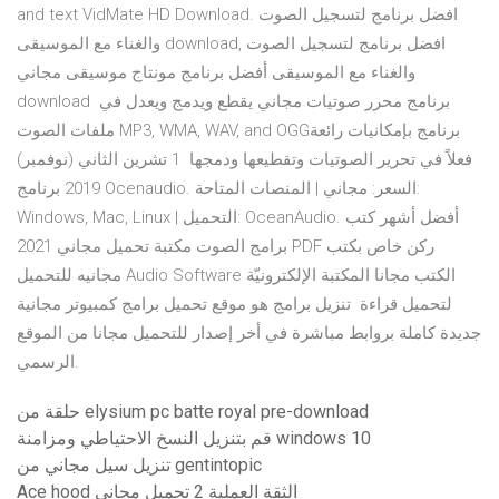
and text VidMate HD Download. افضل برنامج لتسجيل الصوت
والغناء مع الموسيقى download, افضل برنامج لتسجيل الصوت
والغناء مع الموسيقى أفضل برنامج مونتاج موسيقى مجاني
download برنامج محرر صوتيات مجاني يقطع ويدمج ويعدل في
ملفات الصوت MP3, WMA, WAV, and OGGبرنامج بإمكانيات رائعة
فعلاً في تحرير الصوتيات وتقطيعها ودمجها 1 تشرين الثاني (نوفمبر)
2019 برنامج Ocenaudio. السعر: مجاني | المنصات المتاحة:
Windows, Mac, Linux | التحميل: OceanAudio. أفضل أشهر كتب
برامج الصوت مكتبة تحميل مجاني 2021 PDF ركن خاص بكتب
مجانيه للتحميل Audio Software الكتب مجانا المكتبة الإلكترونيّة
لتحميل قراءة تنزيل برامج هو موقع تحميل برامج كمبيوتر مجانية
جديدة كاملة بروابط مباشرة في أخر إصدار للتحميل مجانا من الموقع
الرسمي.
حلقة من elysium pc batte royal pre-download
قم بتنزيل النسخ الاحتياطي ومزامنة windows 10
تنزيل سيل مجاني من gentintopic
Ace hood الثقة العملية 2 تحميل مجاني