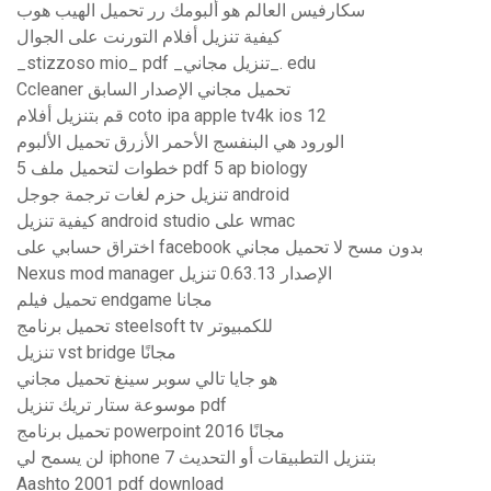
سكارفيس العالم هو ألبومك رر تحميل الهيب هوب
كيفية تنزيل أفلام التورنت على الجوال
_stizzoso mio_ pdf _تنزيل مجاني_. edu
Ccleaner تحميل مجاني الإصدار السابق
قم بتنزيل أفلام coto ipa apple tv4k ios 12
الورود هي البنفسج الأحمر الأزرق تحميل الألبوم
5 خطوات لتحميل ملف pdf 5 ap biology
تنزيل حزم لغات ترجمة جوجل android
كيفية تنزيل android studio على wmac
اختراق حسابي على facebook بدون مسح لا تحميل مجاني
Nexus mod manager الإصدار 0.63.13 تنزيل
تحميل فيلم endgame مجانا
تحميل برنامج steelsoft tv للكمبيوتر
تنزيل vst bridge مجانًا
هو جايا تالي سوبر سينغ تحميل مجاني
موسوعة ستار تريك تنزيل pdf
تحميل برنامج powerpoint مجانًا 2016
لن يسمح لي iphone 7 بتنزيل التطبيقات أو التحديث
Aashto 2001 pdf download