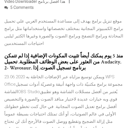
Video Downloader هذا أفضل برنامج
5 Comments
موقع تنزيل برامج يهدف إلى مساعدة المستخدم العربي علي تحميل
برامج الكمبيوتر المجانية بمختلف تخصصاتها واستخداماتها مثل برامج
المحادثة وبرامج التصفح وبرامج الصوت والصورة وغيرها الكثير ليلبى
احتياجات المستخدمين
منذ 5 يوم يمكنك أيضاً تثبيت المكونات الإضافية إذا لم تتمكن
من العثور على بعض الوظائف المطلوبة. تحميل Audacity.
2- Wavosaur. برنامج تسجيل الصوت. إذا
23.06.2020 ويمكن توسيع مزاياه عبر الإضافات الخاصّة به.WPS
Officeمجموعة برامج مكتبيّة ذات واجهة أنيقة وعصريّة.أدوات تسجيل
الشاشةOBS Studioيُعتبر من أفضل مسجّلات الشاشة وهو تطبيق
قوي وبه خيارات عديدة لاختيار منافذ الصوت والصورة والتخصيص
أفضل برامج تعديل الصوت المجانية. في حال كنت تخطو خطواتك
الأولى في عالم الصوتيات، أو أنك تمتلك احتياجات بسيطة عموماً
مثل إزالة الضجيج وتقطيع ووصل الصوت فالأرجح أنك لن تحتاج