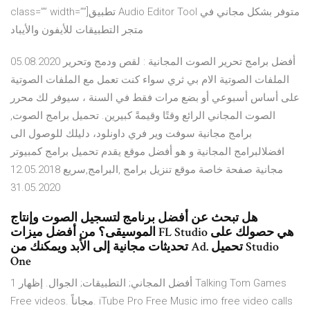
class=”” width=””]تطبيق Audio Editor Tool متوفر بشكل مجاني في
متجر التطبيقات للأيفون والأيباد
05.08.2020 أفضل برامج تحرير الصوت المجانية : لقص ودمج وتحرير
الملفات الصوتية الام بي ثري سواء كنت تعمل مع الملفات الصوتية
على أساس أسبوعي أو بضع مرات فقط في السنة ، سيوفر لك محرر
الصوت المجاني الرائع وقتًا وقيمةً كبيرين. تحميل برامج الصوت,
برامج مجانية سوفت وير فري داونلود، دليلك للوصول الى
افضلالبرامج المجانية و هو أفضل موقع يقدم تحميل برامج كمبيوتر
مجانية صفحة خاصة موقع تنزيل برامج ,البرامج,سريع 12.05.2018
31.05.2020
هل تبحث عن أفضل برنامج لتسجيل الصوت وإنتاج
الموسيقى؟ من أفضل ميزات FL Studio هي حصولك على
تحديثات مجانية إلى الأبد ويمكنك من Ad. تحميل Studio
One
أفضل المجاني; التطبيقات; الجوال. إظهار 1 Talking Tom Games
Free videos. مجاناً. iTube Pro Free Music imo free video calls