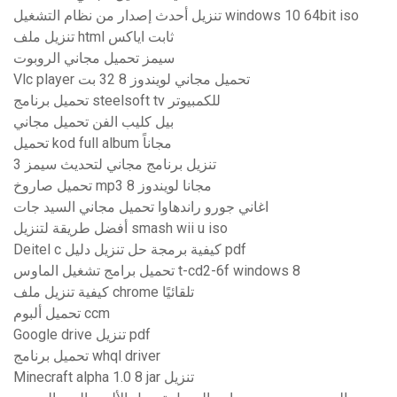
تنزيل أحدث إصدار من نظام التشغيل windows 10 64bit iso
تنزيل ملف html ثابت اياكس
سيمز تحميل مجاني الروبوت
Vlc player تحميل مجاني لويندوز 8 32 بت
تحميل برنامج steelsoft tv للكمبيوتر
بيل كليب الفن تحميل مجاني
تحميل kod full album مجاناً
تنزيل برنامج مجاني لتحديث سيمز 3
تحميل صاروخ mp3 مجانا لويندوز 8
اغاني جورو راندهاوا تحميل مجاني السيد جات
أفضل طريقة لتنزيل smash wii u iso
Deitel c كيفية برمجة حل تنزيل دليل pdf
تحميل برامج تشغيل الماوس t-cd2-6f windows 8
كيفية تنزيل ملف chrome تلقائيًا
تحميل ألبوم ccm
Google drive تنزيل pdf
تحميل برنامج whql driver
Minecraft alpha 1.0 8 jar تنزيل