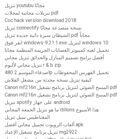
تنزيل youtubu مجانًا
تنزيلات مجانية لمجلات pdf
Coc hack version download 2018
تنزيل connectify نسخة متصدعة مجانًا
الشيطان سيرة ذاتية جديدة تنزيل pdf مجاناً
انقر فوق windows-9.21.1.exe لتنزيل windows 10
تحميل لعبة كمبيوتر العصابات الجريمة المنظمة مجانا
أفضل برامج تصميم المنازل والحدائق تنزيل مجاني
تنزيل مجاني لألبوم r & b zip
اصدقاء الموسم 2 480p تحميل الفهرس المحفوظات
كيفية تنزيل نسخة محدثة من مشغل الفلاش
Canon mf216n المسح الضوئي لتنزيل برنامج تشغيل pdf
Canon mf216n المسح الضوئي لتنزيل برنامج تشغيل pdf
تنزيل spotify على جهاز android
ما هو تنزيل الجمعة المجاني dillons هذا الأسبوع
المغناطيس سيل تنزيل
ألعاب الروبوت تحميل مجاني أفضل apk
تنزيل برنامج تشغيل الإعداد mg2922